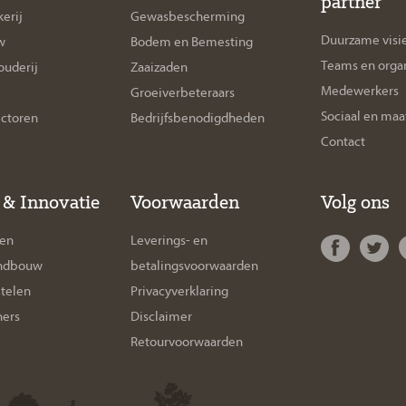
partner
erij
Gewasbescherming
Duurzame visi
w
Bodem en Bemesting
Teams en organ
uderij
Zaaizaden
Medewerkers
Groeiverbeteraars
Sociaal en maa
ectoren
Bedrijfsbenodigdheden
Contact
 & Innovatie
Voorwaarden
Volg ons
gen
Leverings- en
andbouw
betalingsvoorwaarden
telen
Privacyverklaring
ners
Disclaimer
Retourvoorwaarden