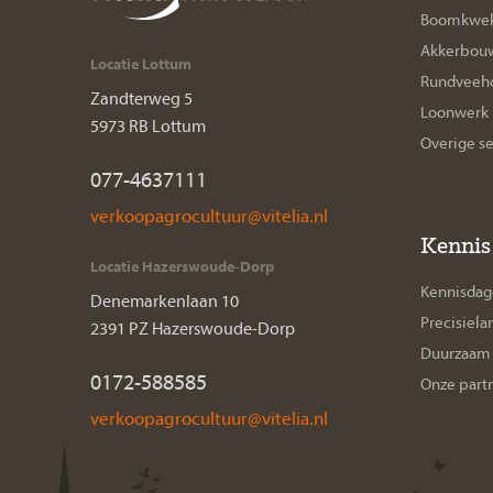
Boomkwek
Akkerbou
Locatie Lottum
Rundveeho
Zandterweg 5
Loonwerk
5973 RB Lottum
Overige s
077-4637111
Kennis
Locatie Hazerswoude-Dorp
Kennisda
Denemarkenlaan 10
Precisiel
2391 PZ Hazerswoude-Dorp
Duurzaam 
0172-588585
Onze part