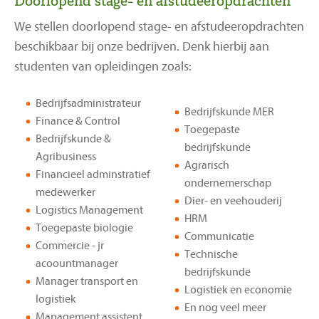
Doorlopend stage- en afstudeeropdrachten
We stellen doorlopend stage- en afstudeeropdrachten
Werken bij
beschikbaar bij onze bedrijven. Denk hierbij aan
studenten van opleidingen zoals:
Werken bij Vitelia Agrocultuur
Vitelia Talenten
Bedrijfsadministrateur
Vacatures & stages
Bedrijfskunde MER
Finance & Control
Toegepaste
Bedrijfskunde &
bedrijfskunde
Onze vestigingen
Agribusiness
Agrarisch
Financieel adminstratief
ondernemerschap
medewerker
Aanmelden nieuwsbrief
Dier- en veehouderij
Logistics Management
HRM
Toegepaste biologie
Communicatie
Commercie - jr
Technische
acoountmanager
bedrijfskunde
Manager transport en
Logistiek en economie
logistiek
En nog veel meer
Management assistent