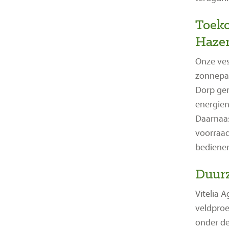
Toeko
Haze
Onze ves
zonnepan
Dorp ger
energien
Daarnaas
voorraad
bediene
Duurz
Vitelia A
veldproe
onder d