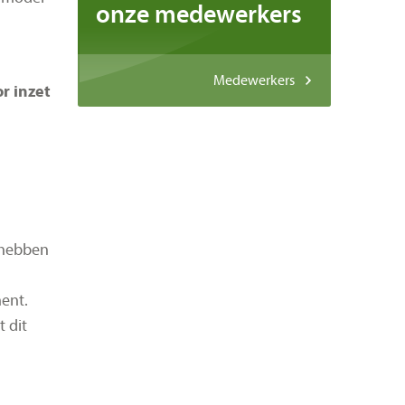
onze medewerkers
Medewerkers
r inzet
 hebben
ent
.
 dit