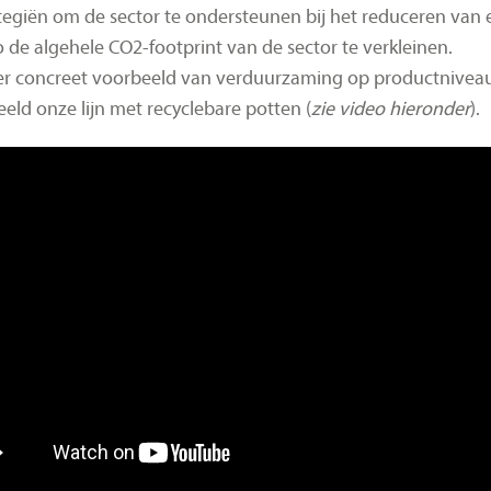
ategiën om de sector te ondersteunen bij het reduceren van 
 de algehele CO2-footprint van de sector te verkleinen.
r concreet voorbeeld van verduurzaming op productniveau
eeld onze lijn met recyclebare potten (
zie video hieronder
).