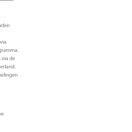
uden
via
ogramma.
 via de
erland.
kkelingen
we