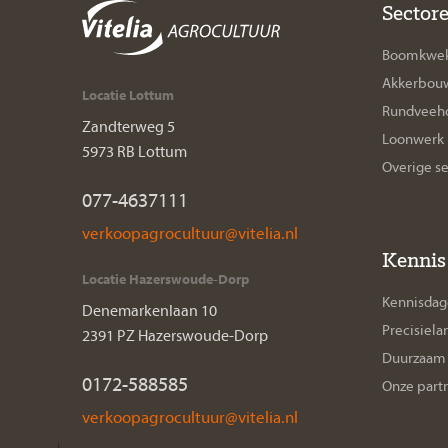
Sector
Boomkwek
Akkerbou
Locatie Lottum
Rundveeho
Zandterweg 5
Loonwerk
5973 RB Lottum
Overige s
077-4637111
Kennis
Locatie Hazerswoude-Dorp
Kennisda
Denemarkenlaan 10
Precisiel
2391 PZ Hazerswoude-Dorp
Duurzaam 
0172-588585
Onze part