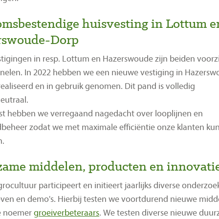
msbestendige huisvesting in Lottum e
rswoude-Dorp
tigingen in resp. Lottum en Hazerswoude zijn beiden voorz
elen. In 2022 hebben we een nieuwe vestiging in Hazersw
ealiseerd en in gebruik genomen. Dit pand is volledig
eutraal.
t hebben we verregaand nagedacht over looplijnen en
beheer zodat we met maximale efficiëntie onze klanten ku
n.
ame middelen, producten en innovati
grocultuur participeert en initieert jaarlijks diverse onderzoe
ven en demo's. Hierbij testen we voortdurend nieuwe midd
e noemer
groeiverbeteraars
. We testen diverse nieuwe duu