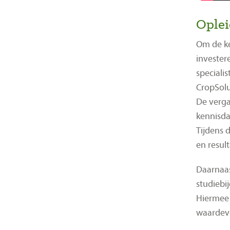
Oplei
Om de k
invester
speciali
CropSolu
De verga
kennisda
Tijdens 
en resul
Daarnaas
studiebi
Hiermee 
waardevo