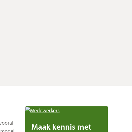
vooral
Maak kennis met
enmodel