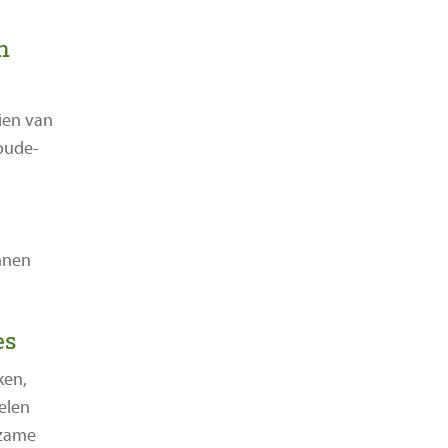
n
ien van
oude-
nnen
es
ken,
elen
rzame