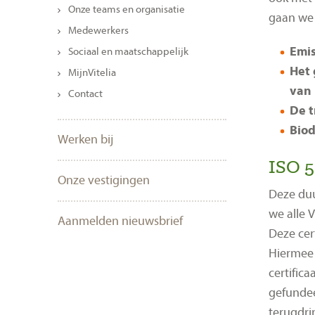
Onze teams en organisatie
gaan we 
Medewerkers
Emis
Sociaal en maatschappelijk
Het 
MijnVitelia
van 
Contact
De t
Biod
Werken bij
ISO 5
Onze vestigingen
Deze duu
we alle V
Aanmelden nieuwsbrief
Deze cer
Hiermee 
certific
gefundee
terugdri