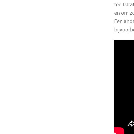
teeltstr
en om zo
Een ande
bijvoorb