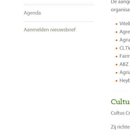
De aange
organisat
Agenda
Vite
Aanmelden nieuwsbrief
Agre
Agru
CLTV
Farm
ABZ 
Agri
Hey
Cultu
Cultus C
Zij rich