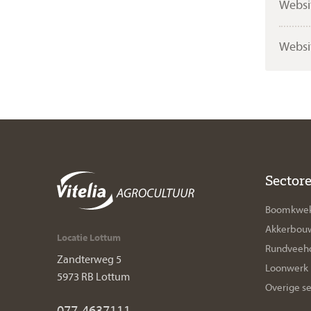
Websit
Websi
Sector
Boomkwek
Akkerbou
Locatie Lottum
Rundveeho
Zandterweg 5
Loonwerk
5973 RB Lottum
Overige s
077-4637111