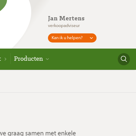
Jan Mertens
verkoopadviseur
Kan ik u helpen?
t
Producten
 we graag samen met enkele