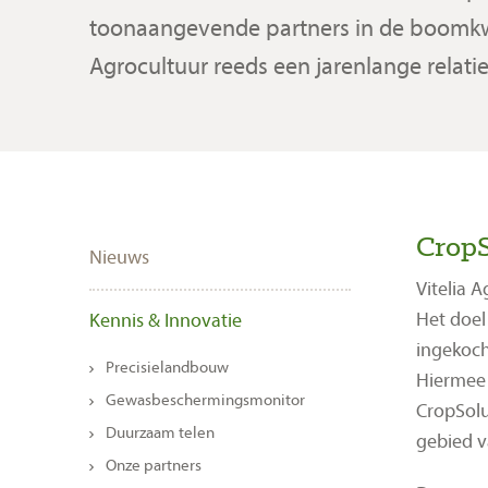
toonaangevende partners in de boomkwe
Agrocultuur reeds een jarenlange relat
CropS
Nieuws
Vitelia 
Het doel
Kennis & Innovatie
ingekoch
Precisielandbouw
Hiermee 
Gewasbeschermingsmonitor
CropSolu
Duurzaam telen
gebied v
Onze partners