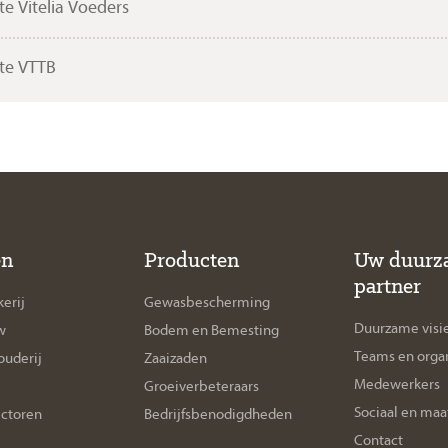
e Vitelia Voeders
te VTTB
en
Producten
Uw duurz
partner
erij
Gewasbescherming
Duurzame visi
w
Bodem en Bemesting
Teams en organ
uderij
Zaaizaden
Medewerkers
Groeiverbeteraars
Sociaal en maa
ectoren
Bedrijfsbenodigdheden
Contact