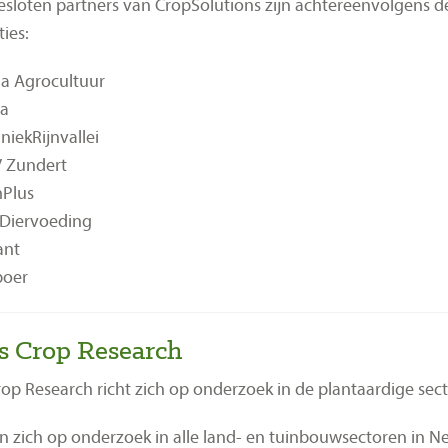
sloten partners van CropSolutions zijn achtereenvolgens 
ies:
lia Agrocultuur
a
niekRijnvallei
 Zundert
Plus
Diervoeding
ant
boer
s Crop Research
rop Research richt zich op onderzoek in de plantaardige sect
ten zich op onderzoek in alle land- en tuinbouwsectoren in 