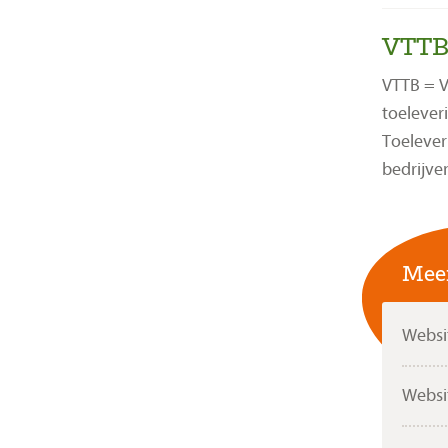
VTT
VTTB = V
toelever
Toelever
bedrijve
Meer
Websi
Websi