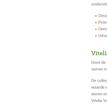
onderste
Deug
Proe
Demo
Uitv
Vitel
Door de 
samen me
De colle
waarde v
eieren en
Vitelia 