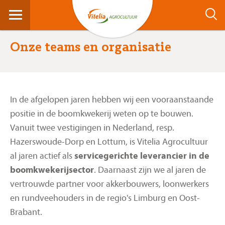
Onze teams en organisatie
Aangenaam
In de afgelopen jaren hebben wij een vooraanstaande
positie in de boomkwekerij weten op te bouwen.
Duurzame visie
Vanuit twee vestigingen in Nederland, resp.
Onze teams en organisatie
Hazerswoude-Dorp en Lottum, is Vitelia Agrocultuur
Medewerkers
al jaren actief als
servicegerichte leverancier in de
Sociaal en maatschappelijk
boomkwekerijsector
. Daarnaast zijn we al jaren de
MijnVitelia
vertrouwde partner voor akkerbouwers, loonwerkers
Contact
en rundveehouders in de regio's Limburg en Oost-
Brabant.