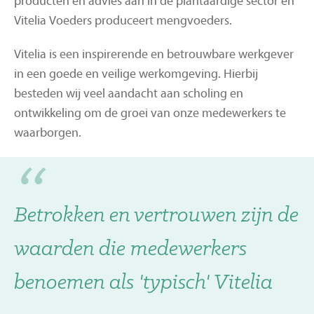
producten en advies aan in de plantaardige sector en
Vitelia Voeders produceert mengvoeders.
Werken bij Vitelia Agrocultuur
Vitelia Talenten
Vitelia is een inspirerende en betrouwbare werkgever
Vacatures & stages
in een goede en veilige werkomgeving. Hierbij
besteden wij veel aandacht aan scholing en
ontwikkeling om de groei van onze medewerkers te
Onze vestigingen
waarborgen.
Aanmelden nieuwsbrief
Betrokken en vertrouwen zijn de
waarden die medewerkers
benoemen als 'typisch' Vitelia