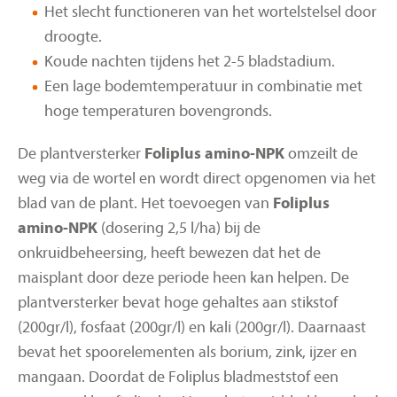
Het slecht functioneren van het wortelstelsel door
droogte.
Koude nachten tijdens het 2-5 bladstadium.
Een lage bodemtemperatuur in combinatie met
hoge temperaturen bovengronds.
De plantversterker
Foliplus amino-NPK
omzeilt de
weg via de wortel en wordt direct opgenomen via het
blad van de plant. Het toevoegen van
Foliplus
amino-NPK
(dosering 2,5 l/ha) bij de
onkruidbeheersing, heeft bewezen dat het de
maisplant door deze periode heen kan helpen. De
plantversterker bevat hoge gehaltes aan stikstof
(200gr/l), fosfaat (200gr/l) en kali (200gr/l). Daarnaast
bevat het spoorelementen als borium, zink, ijzer en
mangaan. Doordat de Foliplus bladmeststof een