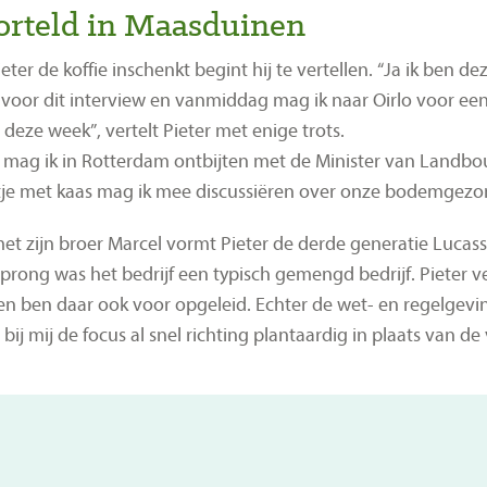
rteld in Maasduinen
Pieter de koffie inschenkt begint hij te vertellen. “Ja ik be
ijd voor dit interview en vanmiddag mag ik naar Oirlo voor ee
s deze week”, vertelt Pieter met enige trots.
mag ik in Rotterdam ontbijten met de Minister van Landbo
tje met kaas mag ik mee discussiëren over onze bodemgezo
t zijn broer Marcel vormt Pieter de derde generatie Lucass
prong was het bedrijf een typisch gemengd bedrijf. Pieter ver
n ben daar ook voor opgeleid. Echter de wet- en regelgevin
bij mij de focus al snel richting plantaardig in plaats van de