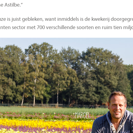
 Astilbe.”
ze is juist gebleken, want inmiddels is de kwekerij doorgegr
anten sector met 700 verschillende soorten en ruim tien mil