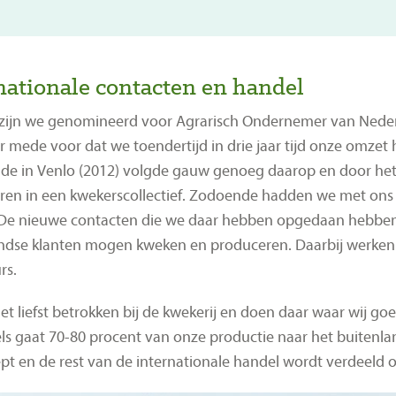
nationale contacten en handel
 zijn we genomineerd voor Agrarisch Ondernemer van Nede
r mede voor dat we toendertijd in drie jaar tijd onze omze
ade in Venlo (2012) volgde gauw genoeg daarop en door he
eren in een kwekerscollectief. Zodoende hadden we met ons 
De nieuwe contacten die we daar hebben opgedaan hebben e
ndse klanten mogen kweken en produceren. Daarbij werken
rs.
het liefst betrokken bij de kwekerij en doen daar waar wij goed
ls gaat 70-80 procent van onze productie naar het buitenl
pt en de rest van de internationale handel wordt verdeeld ov