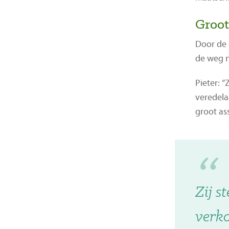
Groot
Door de 
de weg n
Pieter: 
veredela
groot as
Zij s
verk