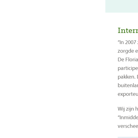
Inter
“In 2007
zorgde e
De Flori
particip
pakken. 
buitenla
exporteu
Wij zijn 
“Inmidde
verschee