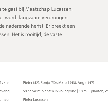
e te gast bij Maatschap Lucassen.
vel wordt langzaam verdrongen
e naderende herfst. Er breekt een
en. Het is rooitijd, de vaste
f van:
Pieter (52), Sonja (50), Marcel (43), Angie (47)
mvang:
50 ha vaste planten in vollegrond | 10 milj. planten,
k met:
Pieter Lucassen