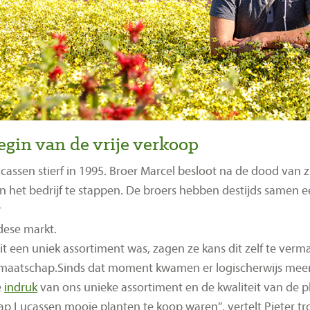
egin van de vrije verkoop
cassen stierf in 1995. Broer Marcel besloot na de dood van zi
n het bedrijf te stappen. De broers hebben destijds samen 
r
ese markt.
t een uniek assortiment was, zagen ze kans dit zelf te verm
maatschap.Sinds dat moment kwamen er logischerwijs meer 
e
indruk
van ons unieke assortiment en de kwaliteit van de pla
p Lucassen mooie planten te koop waren”, vertelt Pieter tro