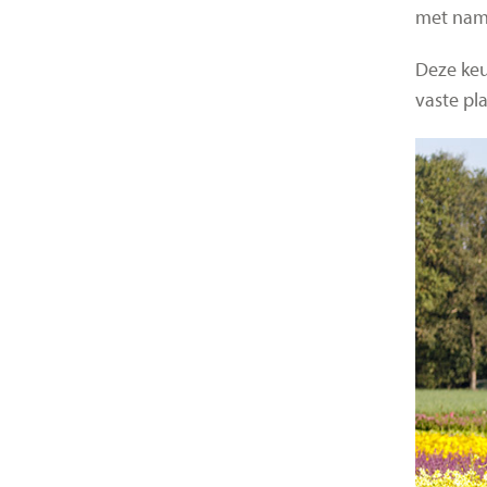
met name
Deze keu
vaste pl