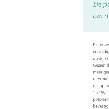
De po
om d
Pieter v
eenzijdi
op de za
Gezien d
meer gem
uitermat
die op 
“In 1992
potplant
bevestig