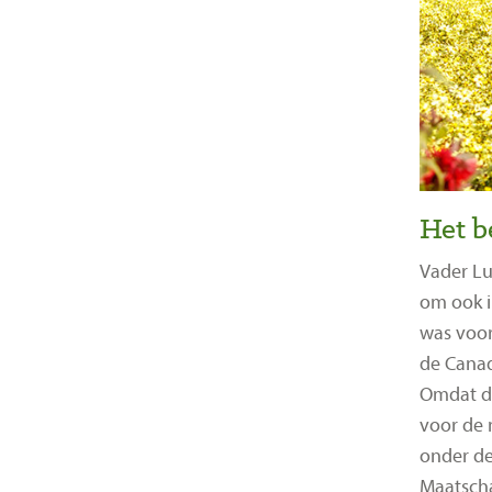
Het b
Vader Lu
om ook i
was voo
de Canad
Omdat di
voor de 
onder d
Maatscha