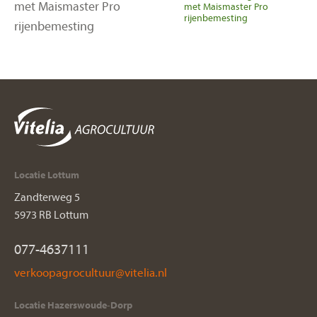
met Maismaster Pro
rijenbemesting
Locatie Lottum
Zandterweg 5
5973 RB Lottum
077-4637111
Locatie Hazerswoude-Dorp